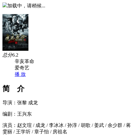
加载中，请稍候...
总分
6.2
辛亥革命
爱奇艺
播 放
简 介
导演：张黎 成龙
编剧：王兴东
演员：赵文瑄 / 成龙 / 李冰冰 / 孙淳 / 胡歌 / 姜武 / 余少群 / 蒋
雯丽 / 王学圻 / 章子怡 / 房祖名